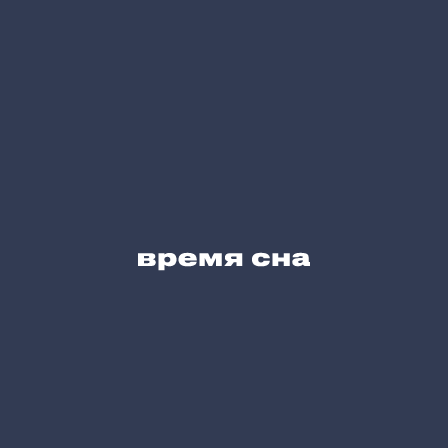
Сервис для Вас
Блог
Карта сайта
Позвоните нам
+7 (495) 215-05-61
Напишите нам
hello@vremyasna.ru
Время работы
Пн-Вс 10.00-21.00
Записатся в шоу-рум
Принимаем к оплате